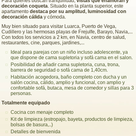
Para quienes buscan tranquilidad,
vistas que enamoran y
decoración coqueta
. Situado en la planta superior, este
apartamento
destaca por su amplitud, luminosidad con
decoración cálida
y cómoda.
Muy bien situado para visitar Luarca, Puerto de Vega,
Cudillero y las hermosas playas de Frejulfe, Barayo, Navia,...
Con todos los servicios a 2 km, en Navia, centro de salud,
restaurantes, cine, parques, jardines,...
Ideal para parejas con un niño incluso adolescente, ya
que dispone de cama supletoria y sofá cama en el salon.
Posibilidad de añadir cama supletoria, cuna, trona,
barrera de seguridad o sofá cama de 1,40cm.
Habitación acogedora, baño completo con ducha y un
salón cocina, cálido, amplio y funcional, con amplio y
confortable sofá, butaca, mesa de comedor y sillas para 3
personas.
Totalmente equipado
Cocina con menaje completo
Kit de limpieza (estropajo, bayeta, productos de limpieza,
bolsas de basura,..)
Detalles de bienvenida