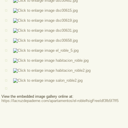
View the embedded image gallery online at:
https://lacruzdepaderne.com/apartamentos/el-roble#sigFreeIdf3fb5f7ff5